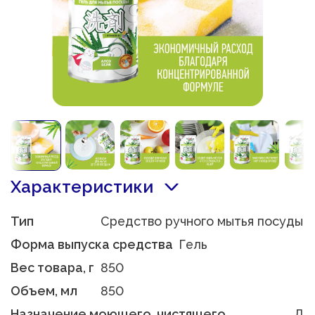
Характеристики
Тип
Средство ручного мытья посуды
Форма выпуска средства
Гель
Вес товара, г
850
Объем, мл
850
Назначение моющего, чистящего
Д