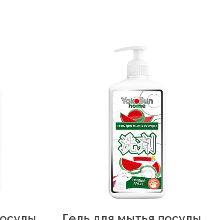
посуды
Гель для мытья посуды