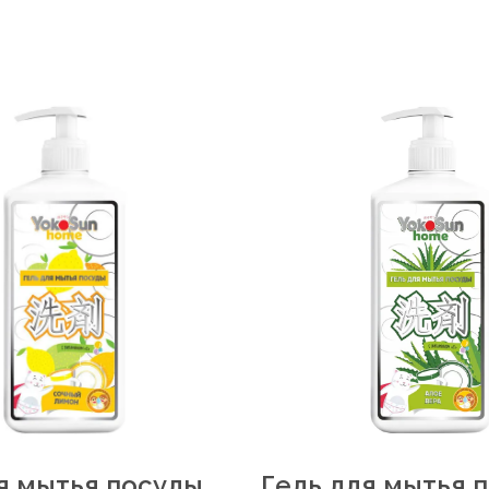
я мытья посуды
Гель для мытья 