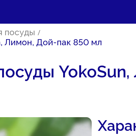
я посуды
/
, Лимон, Дой-пак 850 мл
посуды YokoSun,
Хара