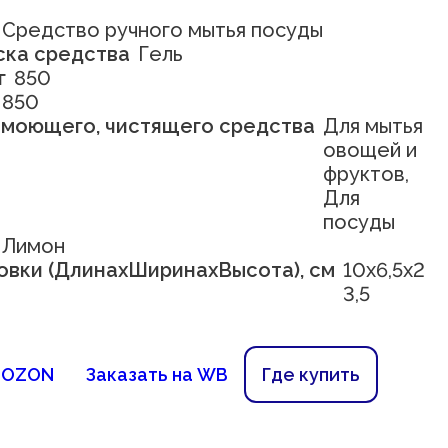
Средство ручного мытья посуды
ска средства
Гель
г
850
850
 моющего, чистящего средства
Для мытья
овощей и
фруктов,
Для
посуды
Лимон
овки (ДлинахШиринахВысота), см
10х6,5х2
3,5
а OZON
Заказать на WB
Где купить