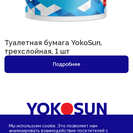
Туалетная бумага YokoSun,
трехслойная, 1 шт
Подробнее
Акции
Магазины
Мы используем cookie. Это позволяет нам
Работа у нас
анализировать взаимодействие посетителей с
Контакты